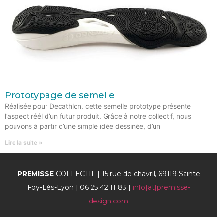
Prototypage de semelle
Réalisée pour Decathlon, cette semelle prototype présente
l’aspect réél d’un futur produit. Grâce à notre collectif, nous
pouvons à partir d’une simple idée dessinée, d’un
Lire la suite »
PREMISSE
COLLECTIF | 15 rue de chavril, 69119 Sainte
Foy-Lès-Lyon | 06 25 42 11 83 |
info[at]premisse-
design.com