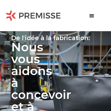
De l'idée à la fabrication:
Nous
vous
aidons
à
concevoir
et à