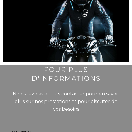
POUR PLUS
D'INFORMATIONS
N’hésitez pas à nous contacter pour en savoir
plus sur nos prestations et pour discuter de
vos besoins
Votre Nom